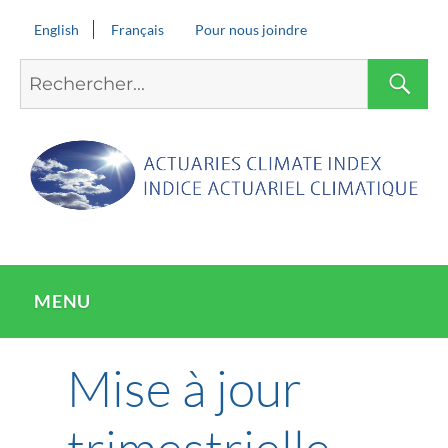
English
Français
Pour nous joindre
Search
S
for:
MENU
Mise à jour
trimestrielle