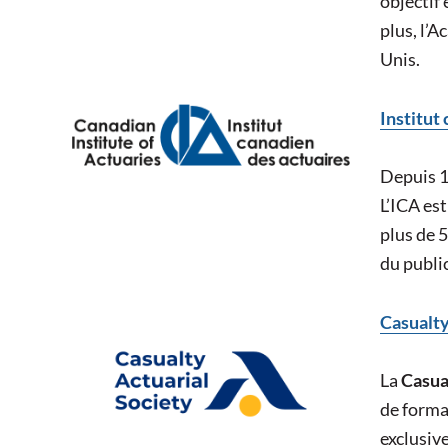
objectif 
plus, l’A
Unis.
Institut
Depuis 
L’ICA est
plus de 5
du publi
Casualty
La
Casua
de forma
exclusiv