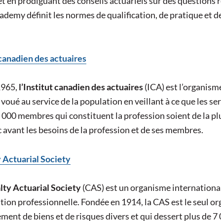
et en prodiguant des conseils actuariels sur des questions re
cademy définit les normes de qualification, de pratique et 
 canadien des actuaires
1965,
l’Institut canadien des actuaires
(ICA) est l’organisme
 voué au service de la population en veillant à ce que les ser
 000 membres qui constituent la profession soient de la plus 
c avant les besoins de la profession et de ses membres.
 Actuarial Society
lty Actuarial Society
(CAS) est un organisme international
tion professionnelle. Fondée en 1914, la CAS est le seul o
ement de biens et de risques divers et qui dessert plus de