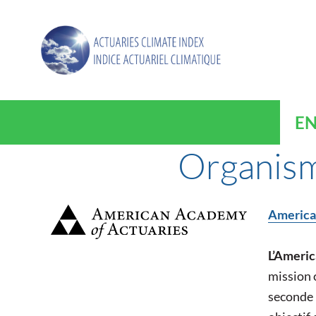
EN
Organism
America
L’Ameri
mission c
seconde 