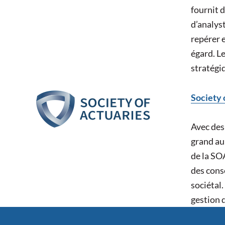
fournit 
d’analys
repérer e
égard. L
stratégiq
Society 
Avec des
grand au
de la SOA
des cons
sociétal.
gestion 